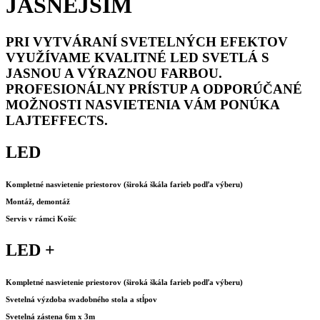
JASNEJŠÍM
PRI VYTVÁRANÍ SVETELNÝCH EFEKTOV
VYUŽÍVAME KVALITNÉ LED SVETLÁ S
JASNOU A VÝRAZNOU FARBOU.
PROFESIONÁLNY PRÍSTUP A ODPORÚČANÉ
MOŽNOSTI NASVIETENIA VÁM PONÚKA
LAJTEFFECTS.
LED
Kompletné nasvietenie priestorov (široká škála farieb podľa výberu)
Montáž, demontáž
Servis v rámci Košíc
LED +
Kompletné nasvietenie priestorov (široká škála farieb podľa výberu)
Svetelná výzdoba svadobného stola a stĺpov
Svetelná zástena 6m x 3m